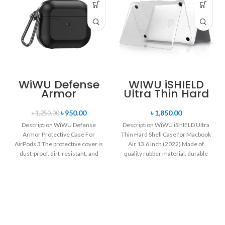
WiWU Defense
WIWU iSHIELD
Armor
Ultra Thin Hard
Protective Case
Shell Case for
For AirPods 3
Macbook Air
৳
950.00
৳
1,850.00
৳
1,250.00
13.6 inch (2022)
Description WiWU Defense
Description WiWU iSHIELD Ultra
Armor Protective Case For
Thin Hard Shell Case for Macbook
AirPods 3 The protective cover is
Air 13.6 inch (2022) Made of
dust-proof, dirt-resistant, and
quality rubber material, durable
drop-resistant. Reserve a
charging