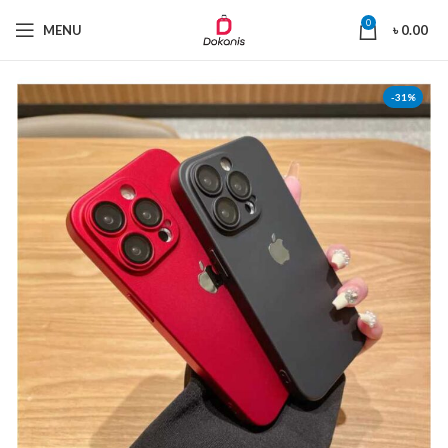
0
MENU
৳
0.00
-31%