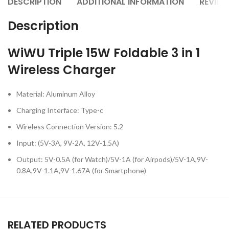
DESCRIPTION
ADDITIONAL INFORMATION
REVIEW
Description
WiWU Triple 15W Foldable 3 in 1
Wireless Charger
Material: Aluminum Alloy
Charging Interface: Type-c
Wireless Connection Version: 5.2
Input: (5V-3A, 9V-2A, 12V-1.5A)
Output: 5V-0.5A (for Watch)/5V-1A (for Airpods)/5V-1A,9V-
0.8A,9V-1.1A,9V-1.67A (for Smartphone)
RELATED PRODUCTS