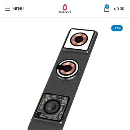
0
MENU
৳
0.00
-18%