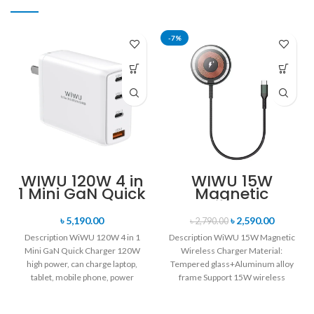
-7%
WIWU 120W 4 in
WIWU 15W
1 Mini GaN Quick
Magnetic
Charger
Wireless
Charger
৳
5,190.00
৳
2,590.00
৳
2,790.00
Description WiWU 120W 4 in 1
Description WiWU 15W Magnetic
Mini GaN Quick Charger 120W
Wireless Charger Material:
high power, can charge laptop,
Tempered glass+Aluminum alloy
tablet, mobile phone, power
frame Support 15W wireless
charger Upgrade 30mm pro-long
Anti-bend Nylon