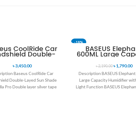
-18%
eus CoolRide Car
BASEUS Elepha
dshield Double-
600ML Large Cap
SOLD OUT
ayed Sun Shade
Humidifier with N
Umbrella Pro
Light Functio
৳
3,450.00
৳
1,790.00
৳
2,190.00
ription Baseus CoolRide Car
Description BASEUS Elephan
ield Double-Layed Sun Shade
Large Capacity Humidifier wit
la Pro Double layer silver tape
Light Function BASEUS Elepha
on material, effectively blocking
Large Capacity Humidifier wit
light and
Light