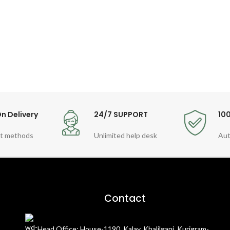
n Delivery
24/7 SUPPORT
10
t methods
Unlimited help desk
Aut
Contact
Head Office: House-1190, Kalay, Khalilganj, Kurigram-