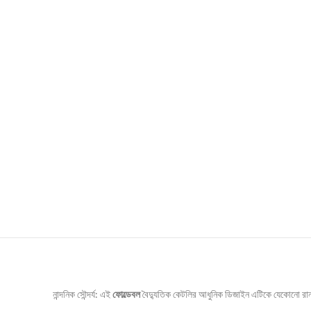
নান্দনিক সৌন্দর্য: এই
ফোল্ডেবল
বৈদ্যুতিক কেটলির আধুনিক ডিজাইন এটিকে যেকোনো রান