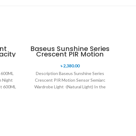
nt
Baseus Sunshine Series
acity
Crescent PIR Motion
ight
Sensor Semiarc
n
Wardrobe Light -
৳
2,380.00
(Natural Light)
t 600ML
Description Baseus Sunshine Series
h Night
Crescent PIR Motion Sensor Semiarc
nt 600ML
Wardrobe Light -(Natural Light) In the
h Night
darkness, the energy-saving motion
sensor
মসল