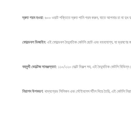
দ্রুত গরম হওয়া
: ৬০০ ওয়াট শক্তিতে দ্রুত পানি গরম করুন, যাতে আপনার চা বা দুধ অল
ফোল্ডেবল ডিজাইন
: এই ফোল্ডেবল বৈদ্যুতিক কেটলি ছোট এবং বহনযোগ্য, যা ভ্রমণের জ
বহুমুখী ভোল্টেজ সামঞ্জস্যতা
: ১১০/২২০ ভোল্ট বিকল্প সহ, এই বৈদ্যুতিক কেটলি বিভিন্
নিরাপদ উপকরণ
: খাদ্যগ্রেড সিলিকন এবং স্টেইনলেস স্টীল দিয়ে তৈরি, এই কেটলি ন