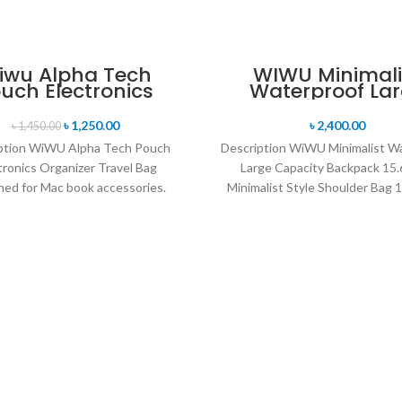
iwu Alpha Tech
WIWU Minimali
uch Electronics
Waterproof La
anizer Travel Bag
Capacity Backp
15.6 Inch
৳
1,250.00
৳
2,400.00
৳
1,450.00
ption WiWU Alpha Tech Pouch
Description WiWU Minimalist W
tronics Organizer Travel Bag
Large Capacity Backpack 15.
ned for Mac book accessories.
Minimalist Style Shoulder Bag 1
te internal storage space, neat
Large Capacity Front compartm
and
Multi-Pockets