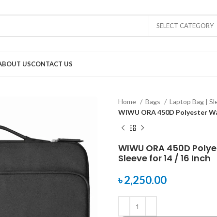
SELECT CATEGORY
ABOUT US
CONTACT US
Home
Bags
Laptop Bag | S
WIWU ORA 450D Polyester Wate
WIWU ORA 450D Polye
Sleeve for 14 / 16 Inch
৳
2,250.00