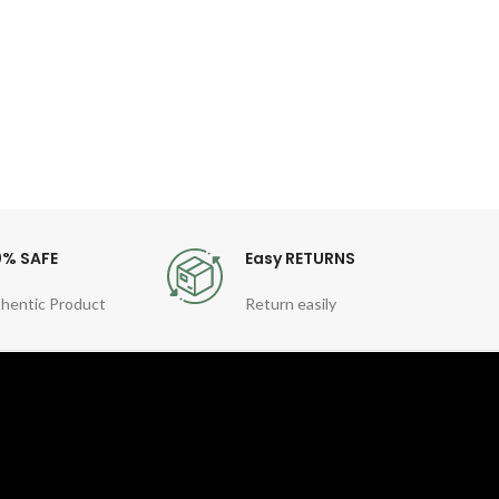
Nylo
shou
0% SAFE
Easy RETURNS
hentic Product
Return easily