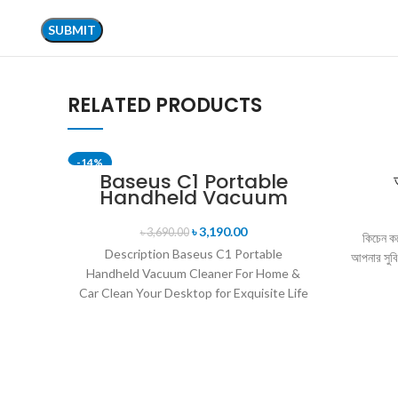
RELATED PRODUCTS
-14%
Baseus C1 Portable
Handheld Vacuum
Cleaner For Home &
Car
৳
3,190.00
৳
3,690.00
কিচেন কল
Description Baseus C1 Portable
আপনার সুবি
Handheld Vacuum Cleaner For Home &
Car Clean Your Desktop for Exquisite Life
Compact and mini