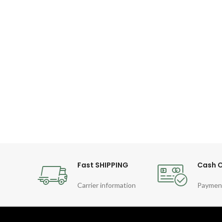
Fast SHIPPING
Cash O
Carrier information
Paymen