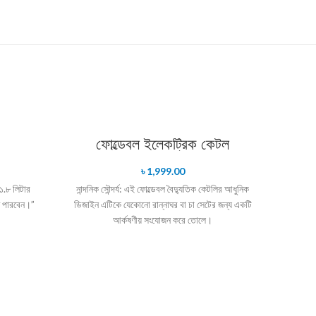
ফোল্ডেবল ইলেকট্রিক কেটল
৳
1,999.00
১.৮ লিটার
নান্দনিক সৌন্দর্য: এই ফোল্ডেবল বৈদ্যুতিক কেটলির আধুনিক
ে পারবেন।”
ডিজাইন এটিকে যেকোনো রান্নাঘর বা চা সেটের জন্য একটি
আর্কষণীয় সংযোজন করে তোলে।