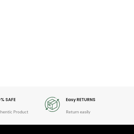
ম
খাবার 
এসেছি অ
Safe
0% SAFE
Easy RETURNS
hentic Product
Return easily