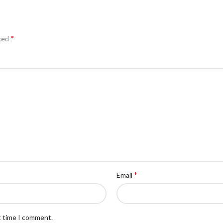
*
rked
*
Email
t time I comment.