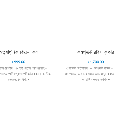
অত্যাধুনিক কিচেন কল
কমপ্যাক্ট রাইস কুকার
৳
999.00
৳
1,700.00
ের বৈশিষ্ট্যঃ 🔹 দুই ধরনের পানি প্রবাহ –
প্রোডাক্ট ডিটেইলসঃ 🔹 কমপ্যাক্ট সাইজ – 
ধামতো পানির প্রবাহ পরিবর্তন করুন। 🔹 উচ্চ
ধারণক্ষমতা, একবারে সহজে ভাত রান্না করত
গুনমানের ফিনিশিং –
🔹 দুটি পাওয়ার অপশন –